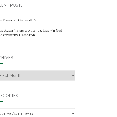
CENT POSTS
n Tavas at Gorsedh 25
s Agan Tavas a wayn y glass y’n Gol
estrouthy Cambron
CHIVES
hives
TEGORIES
egories