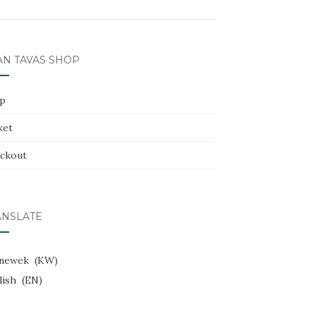
AN TAVAS SHOP
p
ket
ckout
ANSLATE
newek
KW
lish
EN