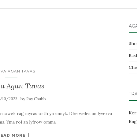
AG
Sho
Bas
Che
RVA AGAN TAVAS
va Agan Tavas
TR
by
1/10/2023
Ray Chubb
Ker
ernowek rag myras orth yn unnyk. Dhe weles an lyverva
Eng
 ma. Yma rol an lyfrow omma.
READ MORE