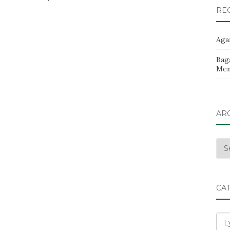
RE
Aga
Baga
Men
AR
Arc
CA
Cat