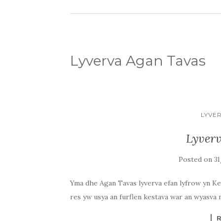
Lyverva Agan Tavas
LYVE
Lyver
Posted on
3
Yma dhe Agan Tavas lyverva efan lyfrow yn K
res yw usya an furflen kestava war an wyasva